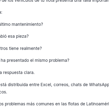
de los vehículos de tu flota presenta una falla importan
a:
último mantenimiento?
bió esa pieza?
tros tiene realmente?
 ha presentado el mismo problema?
a respuesta clara.
stá distribuida entre Excel, correos, chats de WhatsApp
cos.
los problemas más comunes en las flotas de Latinoaméri