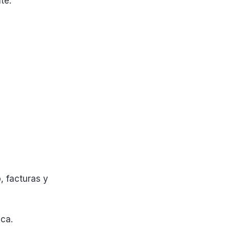
te.
, facturas y
ca.