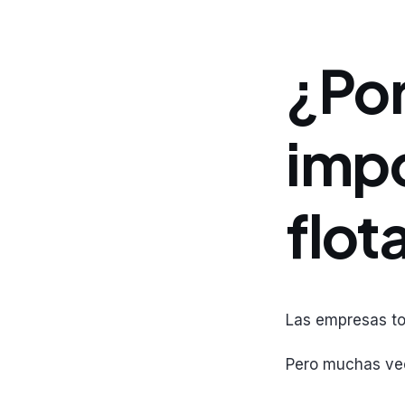
¿Por
impo
flot
Las empresas to
Pero muchas vec