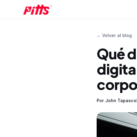
←
Volver al blog
Qué de
digita
corpo
Por
John Tapasco