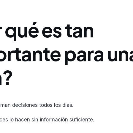
 qué es tan
rtante para un
a?
man decisiones todos los días.
es lo hacen sin información suficiente.