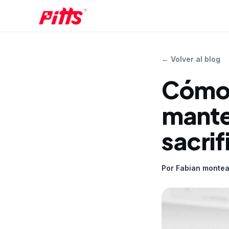
←
Volver al blog
Cómo 
manten
sacrif
Por
Fabian montea