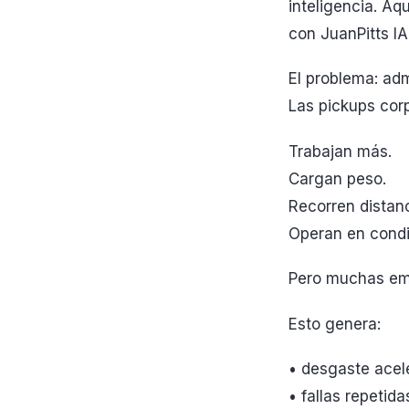
inteligencia. Aq
con JuanPitts IA
El problema: adm
Las pickups corp
Trabajan más.
Cargan peso.
Recorren distanc
Operan en condic
Pero muchas emp
Esto genera:
• desgaste acel
• fallas repetida