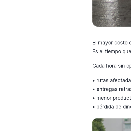
El mayor costo 
Es el tiempo que
Cada hora sin op
• rutas afectad
• entregas retr
• menor product
• pérdida de din