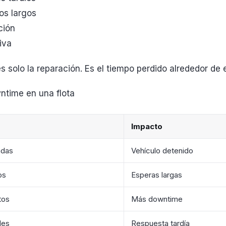
os largos
ción
iva
s solo la reparación. Es el tiempo perdido alrededor de e
time en una flota
Impacto
adas
Vehículo detenido
os
Esperas largas
tos
Más downtime
les
Respuesta tardía