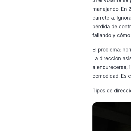
Si el volante se
manejando. En 2
carretera. Igno
pérdida de contr
fallando y cómo 
El problema: no
La dirección asi
a endurecerse, i
comodidad. Es co
Tipos de direcci