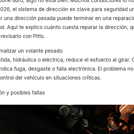
 pone duro, algo no está bien. Muchos conductores lo n
026, el sistema de dirección es clave para seguridad u
rar una dirección pesada puede terminar en una reparac
ol. Aquí te explico cuánto cuesta reparar la dirección, 
revisarlo con Pitts.
rmalizar un volante pesado
stida, hidráulica o eléctrica, reduce el esfuerzo al gira
ndica fuga, desgaste o falla electrónica. El problema no
ntrol del vehículo en situaciones críticas.
ón y posibles fallas