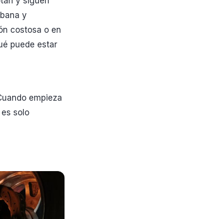
otan y siguen
rbana y
ión costosa o en
qué puede estar
r. Cuando empieza
 es solo