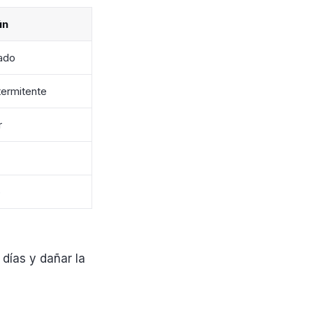
ún
ado
termitente
r
o
días y dañar la