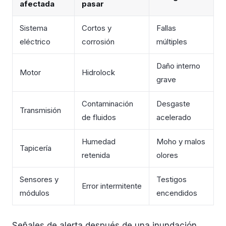
afectada
pasar
Sistema
Cortos y
Fallas
eléctrico
corrosión
múltiples
Daño interno
Motor
Hidrolock
grave
Contaminación
Desgaste
Transmisión
de fluidos
acelerado
Humedad
Moho y malos
Tapicería
retenida
olores
Sensores y
Testigos
Error intermitente
módulos
encendidos
Señales de alerta después de una inundación