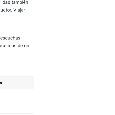
alidad también
ctor. Viajar
si escuchas
 hace más de un
a