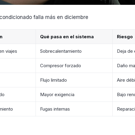
acondicionado falla más en diciembre
n
Qué pasa en el sistema
Riesgo
n viajes
Sobrecalentamiento
Deja de 
Compresor forzado
Daño ma
Flujo limitado
Aire débi
do
Mayor exigencia
Bajo ren
miento
Fugas internas
Reparac