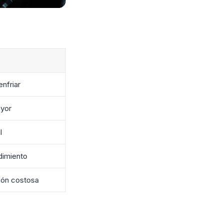
enfriar
yor
l
dimiento
ión costosa