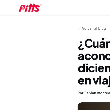
←
Volver al blog
¿Cuánt
acondi
dicie
en via
Por
Fabian montea